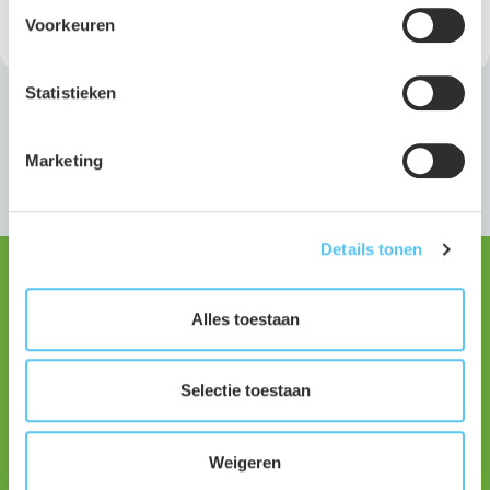
Voorkeuren
Statistieken
Marketing
Contactgegevens
Details tonen
Aveco de Bondt - Holten (Hoofdkantoor)
Burgemeester van der Borchstraat 2
Alles toestaan
7451 CH Holten
Selectie toestaan
Tel:
+31 88 0048 212
Mail:
info@avecodebondt.nl
Weigeren