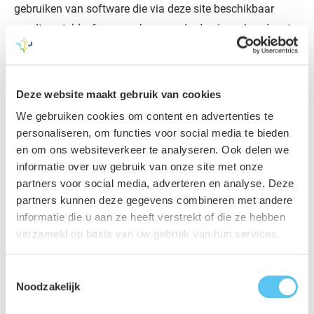
gebruiken van software die via deze site beschikbaar
wordt gesteld, of aanspraken van derden in verband met
gebruik van deze site.
Intellectuele eigendom
Deze website maakt gebruik van cookies
Aveco de Bondt behoudt alle rechten, zoals
We gebruiken cookies om content en advertenties te
auteursrechten, octrooien en merkrechten inzake de
personaliseren, om functies voor social media te bieden
en om ons websiteverkeer te analyseren. Ook delen we
informatie op deze site (waaronder teksten, ontwerpen,
informatie over uw gebruik van onze site met onze
grafisch materiaal en logo's). Behalve het downloaden en
partners voor social media, adverteren en analyse. Deze
printen van de informatie voor niet-commerciële,
partners kunnen deze gegevens combineren met andere
informatieve en persoonlijke doeleinden, is het niet
informatie die u aan ze heeft verstrekt of die ze hebben
toegestaan om de inhoud of vormgeving van deze site,
verzameld op basis van uw gebruik van hun services.
zonder uitdrukkelijke schriftelijke toestemming van Aveco
de Bondt te gebruiken, te reproduceren, te bewerken of op
Toestemmingsselectie
Noodzakelijk
welke wijze dan ook te distribueren of openbaar te maken.