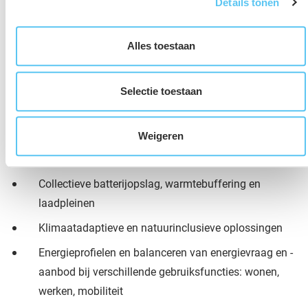
Details tonen
we ambities naar maakbare en financieel haalbare
oplossingen voor woonwijken, bedrijventerreinen,
windparken en het landelijk gebied. Wij ondersteunen
Alles toestaan
ontwikkelaars, bouwers, overheden, maatschappelijke
organisaties en collectieven van ondernemers/ agrariërs
Selectie toestaan
in netbewuste gebiedsontwikkelingen met kennis over:
Weigeren
Zonnepanelen, windturbines, Warmte Koude Opslag
en warmtenetten
Collectieve batterijopslag, warmtebuffering en
laadpleinen
Klimaatadaptieve en natuurinclusieve oplossingen
Energieprofielen en balanceren van energievraag en -
aanbod bij verschillende gebruiksfuncties: wonen,
werken, mobiliteit