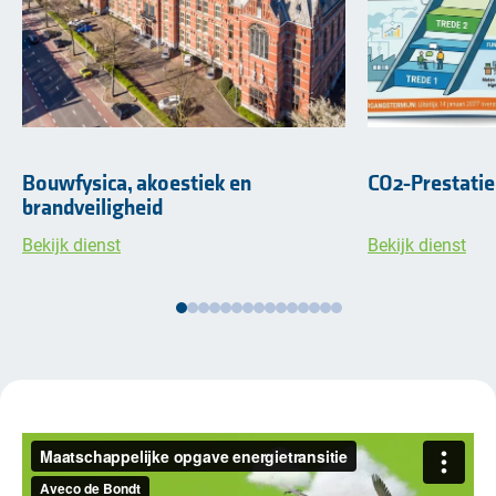
Bouwfysica, akoestiek en
CO2-Prestatie
brandveiligheid
Bekijk dienst
Bekijk dienst