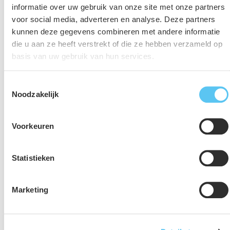
informatie over uw gebruik van onze site met onze partners
We helpen organisaties bij het ontwikkelen van
duurzame
voor social media, adverteren en analyse. Deze partners
strategie- en beleidsvorming
zodat duurzaamheid
kunnen deze gegevens combineren met andere informatie
structureel wordt verankerd in jouw organisatie en
die u aan ze heeft verstrekt of die ze hebben verzameld op
projecten. Overheden ondersteunen we bij energievisies,
basis van uw gebruik van hun services.
RES-processen en beleidskeuzes. Daarbij verbinden we
energieplanologie met ruimtelijke ordening en bestuurlijke
Toestemmingsselectie
Noodzakelijk
besluitvorming.
2. Energieoplossingen op gebiedsniveau
Voorkeuren
Bij gebiedsontwikkeling brengen we beschikbare
Statistieken
netcapaciteit, mogelijkheden voor collectieve systemen en
ruimtelijke inpassing van energie-infrastructuur
vroegtijdig in beeld. Daarvoor zetten wij onder andere de
Marketing
Quickscan Gebiedsontwikkeling
in, waar de
Energiepotentiescan onderdeel van uitmaakt. Zo vertalen