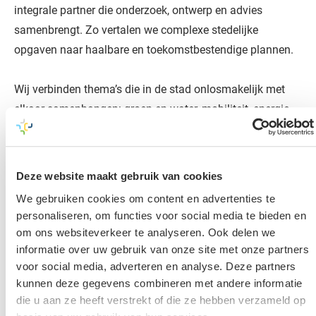
integrale partner die onderzoek, ontwerp en advies
samenbrengt. Zo vertalen we complexe stedelijke
opgaven naar haalbare en toekomstbestendige plannen.
Wij verbinden thema’s die in de stad onlosmakelijk met
elkaar samenhangen: groen en water, mobiliteit, energie
en de ondergrond. Door deze opgaven in samenhang te
bekijken, ontstaan oplossingen die niet alleen ruimtelijk
passen, maar ook bijdragen aan leefbaarheid en kwaliteit
Deze website maakt gebruik van cookies
op de lange termijn.
We gebruiken cookies om content en advertenties te
personaliseren, om functies voor social media te bieden en
Onze aanpak is gericht op duurzame stedelijke
om ons websiteverkeer te analyseren. Ook delen we
ontwikkeling. We werken scenario’s uit, passen heldere
informatie over uw gebruik van onze site met onze partners
ontwerpprincipes toe en maken inzichtelijk welke
voor social media, adverteren en analyse. Deze partners
kunnen deze gegevens combineren met andere informatie
ruimtelijke mogelijkheden er zijn. Daarbij onderbouwen
die u aan ze heeft verstrekt of die ze hebben verzameld op
we keuzes met kennis van de systemen die de stad laten