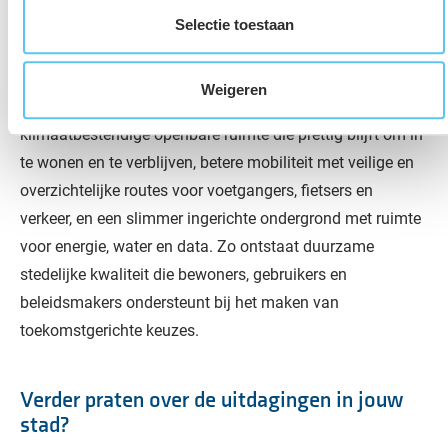
Onze integrale aanpak draagt bij aan leefbare en gezonde
Selectie toestaan
wijken met meer ruimte voor groen, water en ontmoeting,
waardoor hittestress afneemt en de stad beter bestand is
Weigeren
tegen extreme neerslag en droogte. Dit resulteert in een
klimaatbestendige openbare ruimte die prettig blijft om in
te wonen en te verblijven, betere mobiliteit met veilige en
overzichtelijke routes voor voetgangers, fietsers en
verkeer, en een slimmer ingerichte ondergrond met ruimte
voor energie, water en data. Zo ontstaat duurzame
stedelijke kwaliteit die bewoners, gebruikers en
beleidsmakers ondersteunt bij het maken van
toekomstgerichte keuzes.
Verder praten over de uitdagingen in jouw
stad?