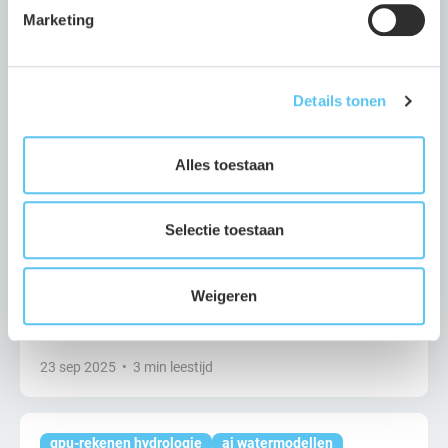
Marketing
02 dec 2025
•
2 min leestijd
raw
crow
contracten
civiele techniek
Details tonen
2025: Terug naar de Standaard – Aveco de Bondt
ondersteunt bij RAW-systematiek
Alles toestaan
07 okt 2025
•
5 min leestijd
Selectie toestaan
civiele constructies
infrastructuur
bruggen nederland
viaducten
Weigeren
Samen vooruitkijken voor sterke en veilige
civiele constructies
23 sep 2025
•
3 min leestijd
gpu-rekenen hydrologie
ai watermodellen