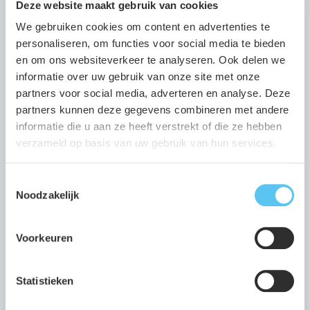
Deze website maakt gebruik van cookies
fundering
funderingsrisico
We gebruiken cookies om content en advertenties te
funderingsproblematiek
onderzoek
personaliseren, om functies voor social media te bieden
Funderingsrisico vast onderdeel van koop- en
en om ons websiteverkeer te analyseren. Ook delen we
verkoopproces
informatie over uw gebruik van onze site met onze
15 apr 2026
•
2 min leestijd
partners voor social media, adverteren en analyse. Deze
partners kunnen deze gegevens combineren met andere
informatie die u aan ze heeft verstrekt of die ze hebben
woningbouw
buitengebied
spuitzone
verzameld op basis van uw gebruik van hun services.
Woningbouw in het buitengebied? Dit moet je
weten over de 50 meter spuitzone
Toestemmingsselectie
Noodzakelijk
11 mrt 2026
•
5 min leestijd
Voorkeuren
algemeendirecteur
directeur
bestuurder
waterbedrijf
groningen
klimaat
water
Statistieken
WELKOM: onze nieuwe Algemeen Directeur
Riksta Zwart!