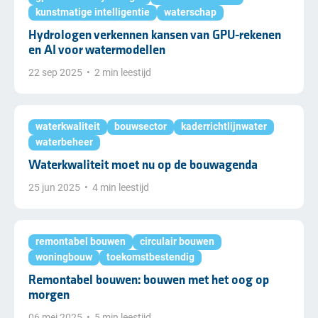
kunstmatige intelligentie
waterschap
Hydrologen verkennen kansen van GPU-rekenen
en AI voor watermodellen
22 sep 2025
•
2 min leestijd
waterkwaliteit
bouwsector
kaderrichtlijnwater
waterbeheer
Waterkwaliteit moet nu op de bouwagenda
25 jun 2025
•
4 min leestijd
remontabel bouwen
circulair bouwen
woningbouw
toekomstbestendig
Remontabel bouwen: bouwen met het oog op
morgen
06 mei 2025
•
5 min leestijd