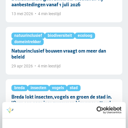
aanbestedingen vanaf 1 juli 2026
13 mei 2026
•
4 min leestijd
natuurinclusief
biodiversiteit
ecoloog
domeintrekker
Natuurinclusief bouwen vraagt om meer dan
beleid
29 apr 2026
•
4 min leestijd
breda
insecten
vogels
stad
Breda lokt insecten, vogels en groen de stad in.
‘Over een paar jaar zwemmen hier weer otters’
22 apr 2026
•
5 min leestijd