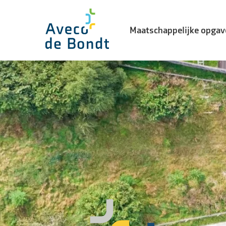
Maatschappelijke opgav
Biodiversiteit
Energietransitie
Watertransitie
Leefbaarheid in de stad
Landelijke gebiedsontwikke
Vernieuwingsopgave
Waterveiligheid
Woning- en utiliteitsbouw