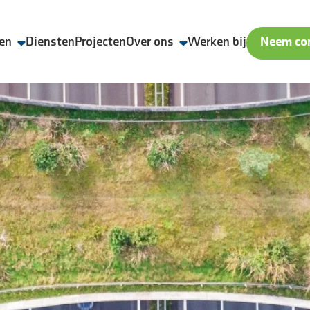
en
Diensten
Projecten
Over ons
Werken bij
Neem con
Wij zijn Aveco de Bondt
Veiligheid, Kwaliteit en Duurzaamheid
Geschiedenis
Nieuws & media
ling
Contact & locaties