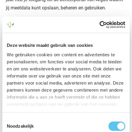
jij meetdata kunt opslaan, beheren en gebruiken.
WarecoWaterData is een ronkende
machine die jou volledig ontzorgt in
grondwater problematiek.
Deze website maakt gebruik van cookies
We gebruiken cookies om content en advertenties te
personaliseren, om functies voor social media te bieden
en om ons websiteverkeer te analyseren. Ook delen we
informatie over uw gebruik van onze site met onze
partners voor social media, adverteren en analyse. Deze
partners kunnen deze gegevens combineren met andere
informatie die u aan ze heeft verstrekt of die ze hebben
verzameld op basis van uw gebruik van hun services.
Toestemmingsselectie
Noodzakelijk