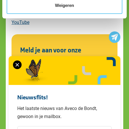
Volg ons
Weigeren
Linkedin
YouTube
Meld je aan voor onze
nieuwsbrief
Blijf op de hoogte van alle ontwikkelingen
en ons laatste nieuws. Schrijf je in voor de
nieuwsbrief!
Nieuwsflits!
Het laatste nieuws van Aveco de Bondt,
gewoon in je mailbox.