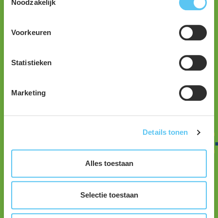
Tel:
+31 88 0048 212
Noodzakelijk
Mail:
info@avecodebondt.nl
Voorkeuren
Alle contactgegevens
Statistieken
Onze opgaven
Biodiversiteit
Marketing
Energietransitie
Watertransitie
Leefbaarheid in de stad
Details tonen
Landelijke gebiedsontwikkeling
Vernieuwingsopgave
Alles toestaan
Waterveiligheid
Woning- en utiliteitsbouw
Selectie toestaan