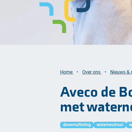
Bekijk alle opgaven
Home
Over ons
Nieuws &
Aveco de Bo
met waterne
devernufteling
waterneutraal
w