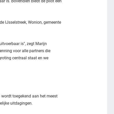
ar is. Bovendien biedt de pilot een
de IJsselstreek, Wonion, gemeente
itvoerbaar is", zegt Marijn
nning voor alle partners die
roting centraal staat en we
ijs wordt toegekend aan het meest
elijke uitdagingen.