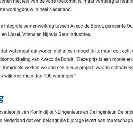
wonen niet iets van de verre toekomst is, maar vandaag al haalba
ame woningbouw in heel Nederland.
de integrale samenwerking tussen Aveco de Bondt, gemeente Ou
en IJssel, Vitens en Nijhuis Saur Industries.
dat waterneutraal wonen niet alleen mogelijk is, maar ook echt u
ontwikkeling van Aveco de Bondt. "Deze prijs is een mooie erke
. Inmiddels werken we aan een nieuw project, waarin schaalverg
en wijk met meer dan 100 woningen."
g
novatieprijs van Koninklijke NLingenieurs en De Ingenieur. De pr
n Nederland dat een belangrijke bijdrage levert aan maatschapp