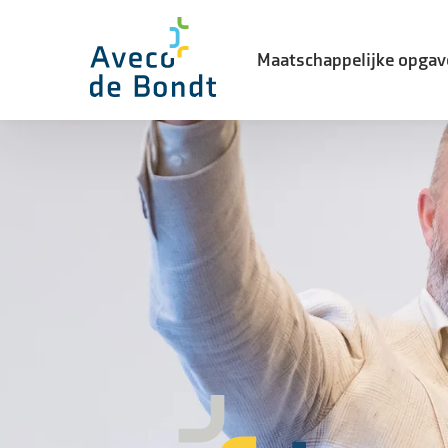
Maatschappelijke opgav
Biodiversiteit
Energietransitie
Watertransitie
Leefbaarheid in de stad
Landelijke gebiedsontwikke
Vernieuwingsopgave
Waterveiligheid
Woning- en utiliteitsbouw