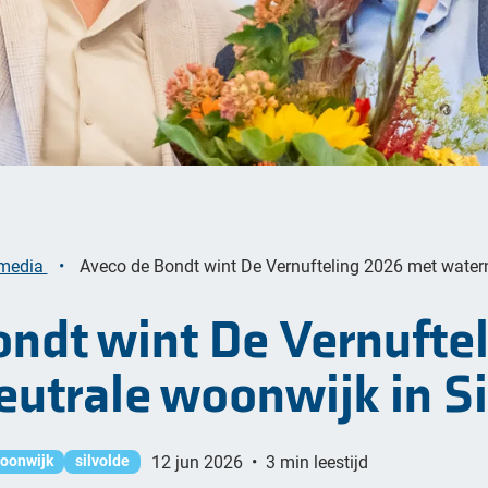
 media
Aveco de Bondt wint De Vernufteling 2026 met watern
ndt wint De Vernufte
utrale woonwijk in Si
oonwijk
silvolde
12 jun 2026
•
3 min leestijd