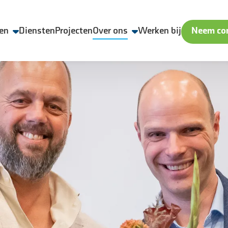
en
Diensten
Projecten
Over ons
Werken bij
Neem con
Wij zijn Aveco de Bondt
Veiligheid, Kwaliteit en Duurzaamheid
Geschiedenis
Nieuws & media
ling
Contact & locaties