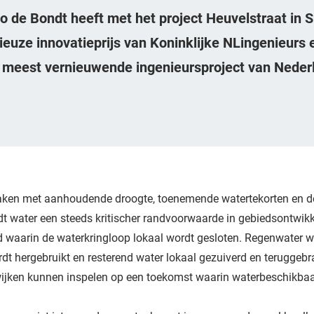
o de Bondt heeft met het project Heuvelstraat in S
euze innovatieprijs van Koninklijke NLingenieurs 
t meest vernieuwende ingenieursproject van Neder
 maken met aanhoudende droogte, toenemende watertekorten en d
 water een steeds kritischer randvoorwaarde in gebiedsontwikke
 waarin de waterkringloop lokaal wordt gesloten. Regenwater w
rdt hergebruikt en resterend water lokaal gezuiverd en teruggeb
wijken kunnen inspelen op een toekomst waarin waterbeschikbaa