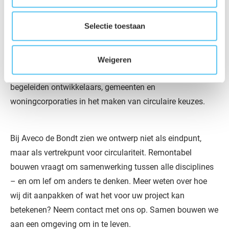
ontwerp. Onze ontwerpers, constructeurs en adviseurs
werken samen aan slimme, herbruikbare constructies.
Selectie toestaan
Denk aan droge verbindingen, losmaakbare gevels,
modulaire elementen en demontabele funderingen.
Weigeren
Ook in onze advisering maken we het verschil. We
begeleiden ontwikkelaars, gemeenten en
woningcorporaties in het maken van circulaire keuzes.
Bij Aveco de Bondt zien we ontwerp niet als eindpunt,
maar als vertrekpunt voor circulariteit. Remontabel
bouwen vraagt om samenwerking tussen alle disciplines
– en om lef om anders te denken. Meer weten over hoe
wij dit aanpakken of wat het voor uw project kan
betekenen? Neem contact met ons op. Samen bouwen we
aan een omgeving om in te leven.