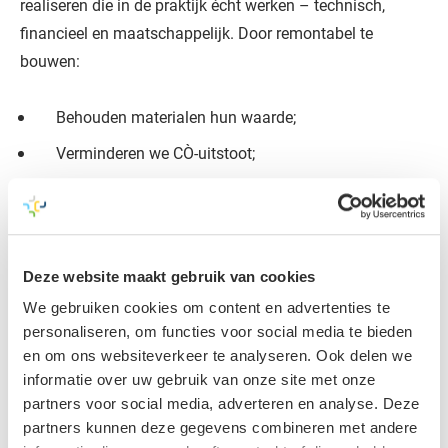
realiseren die in de praktijk écht werken – technisch,
financieel en maatschappelijk. Door remontabel te
bouwen:
Behouden materialen hun waarde;
Verminderen we CO₂-uitstoot;
Vergroten we de levensduur van gebouwen;
En dragen we actief bij aan de circulaire economie
van 2050.
Deze website maakt gebruik van cookies
We gebruiken cookies om content en advertenties te
Voor mij betekent remontabel
personaliseren, om functies voor social media te bieden
bouwen: zo ontwerpen dat je het
en om ons websiteverkeer te analyseren. Ook delen we
gebouw ook weer uit elkaar kunt halen
informatie over uw gebruik van onze site met onze
en ergens anders opnieuw in elkaar
partners voor social media, adverteren en analyse. Deze
kunt zetten. Elementen en verbindingen
partners kunnen deze gegevens combineren met andere