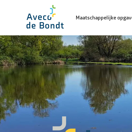
Maatschappelijke opgav
Biodiversiteit
Energietransitie
Watertransitie
Leefbaarheid in de stad
Landelijke gebiedsontwikke
Vernieuwingsopgave
Waterveiligheid
Woning- en utiliteitsbouw