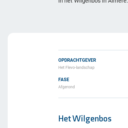
in het Wilgenbos in Almer
OPDRACHTGEVER
Het Flevo-landschap
FASE
Afgerond
Het Wilgenbos