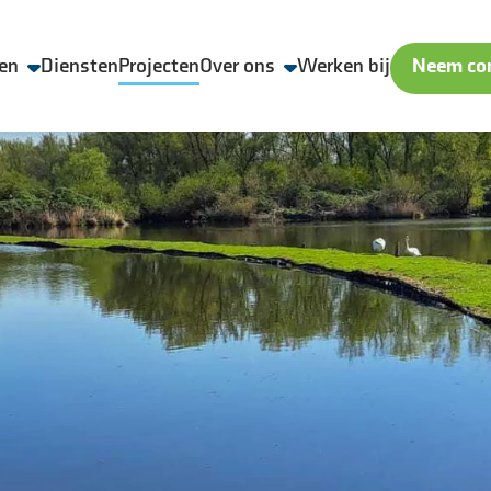
en
Diensten
Projecten
Over ons
Werken bij
Neem con
Wij zijn Aveco de Bondt
Veiligheid, Kwaliteit en Duurzaamheid
Geschiedenis
Nieuws & media
ling
Contact & locaties