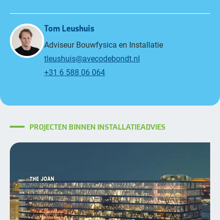
Tom Leushuis
Adviseur Bouwfysica en Installatie
tleushuis@avecodebondt.nl
+31 6 588 06 064
PROJECTEN BINNEN INSTALLATIEADVIES