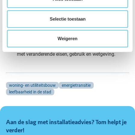
onderbouwing van keuzes, geen black box aan
techniek.
Selectie toestaan
Sterke koppeling met de bouwpraktijk
– Ontwerpen
die werken op papier én op de bouwplaats.
Weigeren
Toekomstgericht
– Oplossingen die meebewegen
met veranderende eisen, gebruik en wetgeving.
woning- en utiliteitsbouw
energietransitie
leefbaarheid in de stad
Aan de slag met installatieadvies?
Tom
helpt je
verder!