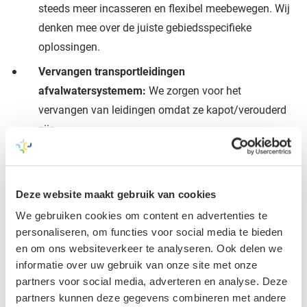
steeds meer incasseren en flexibel meebewegen. Wij
denken mee over de juiste gebiedsspecifieke
oplossingen.
Vervangen transportleidingen
afvalwatersystemem:
We zorgen voor het
vervangen van leidingen omdat ze kapot/verouderd
zijn.
Verduurzaming gemalen:
Veel grote gemalen
draaien nog op oudere dieseltechniek. Wij zorgen
voor verduurzaming door ze om te bouwen naar
Deze website maakt gebruik van cookies
elektrisch aangedreven gemalen.
We gebruiken cookies om content en advertenties te
personaliseren, om functies voor social media te bieden
Vispassages:
Om de visstand in Nederland te
en om ons websiteverkeer te analyseren. Ook delen we
vergroten moeten we zorgen dat vissen vrij kunnen
informatie over uw gebruik van onze site met onze
migreren in de haarvaten van ons watersysteem. Dit
partners voor social media, adverteren en analyse. Deze
doen we door stuwen en gemalen te voorzien van
partners kunnen deze gegevens combineren met andere