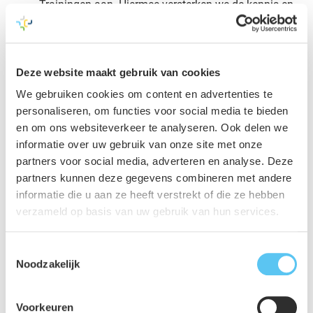
Trainingen aan. Hiermee versterken we de kennis en
vaardigheden van waterprofessionals, zodat zij zelf
beter onderbouwde keuzes kunnen maken in
ontwerp- en besluitvormingsprocessen.
Deze website maakt gebruik van cookies
We gebruiken cookies om content en advertenties te
Zo vormt de watersysteemanalyse de rode draad van
personaliseren, om functies voor social media te bieden
inzicht naar ontwerp, afweging en realisatie van een
en om ons websiteverkeer te analyseren. Ook delen we
veerkrachtig en klimaatbestendig watersysteem.
informatie over uw gebruik van onze site met onze
partners voor social media, adverteren en analyse. Deze
partners kunnen deze gegevens combineren met andere
We kijken altijd vooraf naar de best
informatie die u aan ze heeft verstrekt of die ze hebben
passende oplossing. Natuurlijk
verzameld op basis van uw gebruik van hun services.
ontwerpen wij graag een nieuwe stuw,
maar alleen als het ook de beste
Toestemmingsselectie
manier is om het watersysteem
Noodzakelijk
duurzaam en functioneel te houden.
Voorkeuren