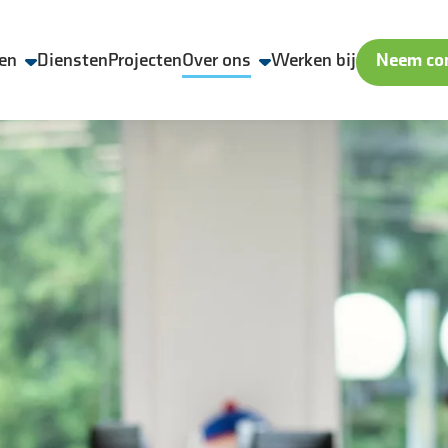
en
Diensten
Projecten
Over ons
Werken bij
Neem con
Wij zijn Aveco de Bondt
Veiligheid, Kwaliteit en Duurzaamheid
Geschiedenis
Nieuws & media
ling
Contact & locaties