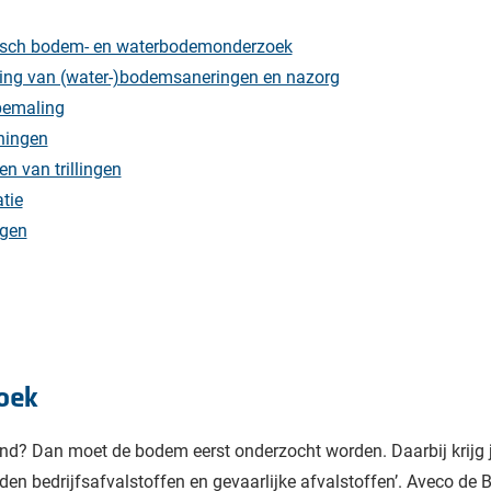
nisch bodem- en waterbodemonderzoek
ding van (water-)bodemsaneringen en nazorg
bemaling
ningen
n van trillingen
tie
ngen
oek
nd? Dan moet de bodem eerst onderzocht worden. Daarbij krijg j
den bedrijfsafvalstoffen en gevaarlijke afvalstoffen’. Aveco de B