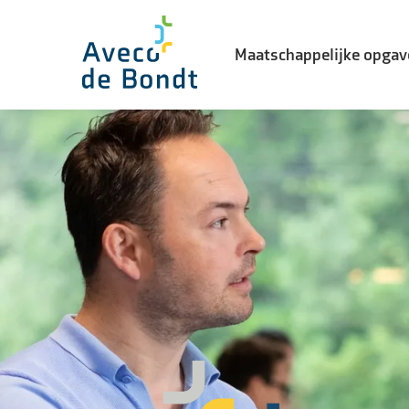
Maatschappelijke opgav
Biodiversiteit
Energietransitie
Watertransitie
Leefbaarheid in de stad
Landelijke gebiedsontwikke
Vernieuwingsopgave
Waterveiligheid
Woning- en utiliteitsbouw