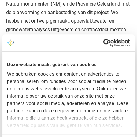
Natuurmonumenten (NM) en de Provincie Gelderland met
de planvorming en aanbesteding van dit project. We
hebben het ontwerp gemaakt, oppervlaktewater en
grondwateranalyses uitgevoerd en contractdocumenten
opgesteld. De aanbesteding bleek succesvol! De
uitvoering kan nu eindelijk starten onder leiding van
aannemer Ploegam.
Deze website maakt gebruik van cookies
We gebruiken cookies om content en advertenties te
Samen met de medewerkers van
personaliseren, om functies voor social media te bieden
adviesbureau Aveco de Bondt is een
en om ons websiteverkeer te analyseren. Ook delen we
inrichtingsplan tot stand gebracht
informatie over uw gebruik van onze site met onze
waarmee we de projectdoelen kunnen
partners voor social media, adverteren en analyse. Deze
realiseren.
partners kunnen deze gegevens combineren met andere
informatie die u aan ze heeft verstrekt of die ze hebben
verzameld op basis van uw gebruik van hun services.
Tot en met eind 2025 wordt er gewerkt in het gebied. De