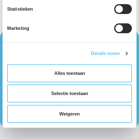
soort grote opgaven vragen om expertise en een duidelijk
Statistieken
plan.
Marketing
Meer weten over dit bericht? Vraag het onze
Details tonen
experts!
Alles toestaan
Jos Sinke
Senior Projectmanager Constructies
Selectie toestaan
jsinke@avecodebondt.nl
+31 6 227 58 871
Weigeren