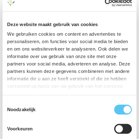
versterking. We zetten onze kennis in voor een breed scala
aan klanten waaronder provincies, waterschappen,
gemeenten en publiek-private partijen. De uitkomst?
Deze website maakt gebruik van cookies
Hoogwaardig onderhoudsadvies met waardevolle
We gebruiken cookies om content en advertenties te
inzichten!
personaliseren, om functies voor social media te bieden
en om ons websiteverkeer te analyseren. Ook delen we
informatie over uw gebruik van onze site met onze
Beheerders van kunstwerken zijn
partners voor social media, adverteren en analyse. Deze
verantwoordelijk voor goed
partners kunnen deze gegevens combineren met andere
functionerende en veilige
informatie die u aan ze heeft verstrekt of die ze hebben
infrastructuur. Daar komt best wat bij
verzameld op basis van uw gebruik van hun services.
kijken.
Toestemmingsselectie
Noodzakelijk
Bekijk via
deze link
een fragment in EenVandaag, waarin
de problematiek wordt uitgelegd die gemeenten ervaren
Voorkeuren
met het onderhoud van civieltechnische kunstwerken. Dit