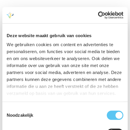
Blijkt uit het risico-onderzoek dat er mogelijke
aandachtspunten zijn? Dan is
verdiepend
funderingsonderzoek
de logische volgende
stap. Ook wanneer voor de lange termijn zekerheid nodig
Deze website maakt gebruik van cookies
is, bijvoorbeeld over de effecten van het droogstaan van
We gebruiken cookies om content en advertenties te
houten palen, is verdiepend funderingsonderzoek de
personaliseren, om functies voor social media te bieden
logische vervolgstap.
en om ons websiteverkeer te analyseren. Ook delen we
informatie over uw gebruik van onze site met onze
partners voor social media, adverteren en analyse. Deze
Meer funderingsdata, beter onderbouwd
partners kunnen deze gegevens combineren met andere
beleid
informatie die u aan ze heeft verstrekt of die ze hebben
De invoering van risico-onderzoek zorgt voor meer en
verzameld op basis van uw gebruik van hun services.
beter beschikbare funderingsdata. Die ontwikkeling is
Toestemmingsselectie
vooral relevant voor overheden en woningcorporaties.
Noodzakelijk
Inzicht op pandniveau maakt sturing op gebiedsniveau
mogelijk.