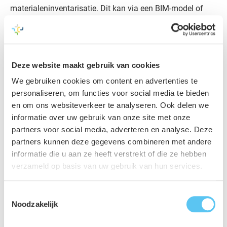
materialeninventarisatie. Dit kan via een BIM-model of
een Excelbestand. In het Madaster-platform kun je zowel
een BIM-model als een Excelbestand uploaden. Het
materialenpaspoort in Madaster bevat een
circulariteitsscore. Om ervoor te zorgen dat deze score
Deze website maakt gebruik van cookies
een goede weergave van de werkelijkheid is, moet er nog
We gebruiken cookies om content en advertenties te
wel handmatig circulariteitsinformatie worden
personaliseren, om functies voor social media te bieden
en om ons websiteverkeer te analyseren. Ook delen we
toegevoegd.
informatie over uw gebruik van onze site met onze
partners voor social media, adverteren en analyse. Deze
Speciaal voor de Bouw- en vastgoed ondernemingen van
partners kunnen deze gegevens combineren met andere
VolkerWessels heeft VolkerWessels de ‘Materiaal
informatie die u aan ze heeft verstrekt of die ze hebben
Classificatie App’ ontwikkeld. Deze app helpt bij het
verzameld op basis van uw gebruik van hun services.
verzamelen, structureren en documenteren van de
materiaalinformatie in een project. Je deelt in deze app
Toestemmingsselectie
Noodzakelijk
alleen de hoognodige informatie om tot een
materialenpaspoort te komen.