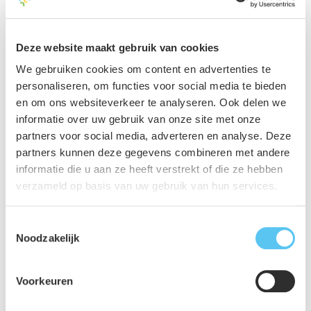
start van de bouw stuitte aannemer De Groot
Vroomshoop op afwijkingen en bleken diverse
funderingspalen kapot. Aveco de Bondt maakte direct
Deze website maakt gebruik van cookies
nieuwe berekeningen en dacht mee over aanpassingen
We gebruiken cookies om content en advertenties te
om de fundering op orde te brengen. Hierdoor kon het
personaliseren, om functies voor social media te bieden
bouwproces met minimale vertraging hervat worden.
en om ons websiteverkeer te analyseren. Ook delen we
informatie over uw gebruik van onze site met onze
partners voor social media, adverteren en analyse. Deze
Expertise in constructie van
partners kunnen deze gegevens combineren met andere
houtbouwcomplexen
informatie die u aan ze heeft verstrekt of die ze hebben
verzameld op basis van uw gebruik van hun services.
Aveco de Bondt was in de afgelopen jaren al betrokken bij
de constructie van diverse hybride en houten gebouwen.
Toestemmingsselectie
Het ontwerpen en construeren van zulke gebouwen vraagt
Noodzakelijk
specifieke expertise. Zo gelden er andere voorschriften en
rekenregels voor houtbouw. Met haar ervaring en kennis
Voorkeuren
dit gebied is Aveco de Bondt een interessante partner voor