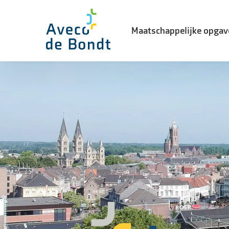
Maatschappelijke opgav
Biodiversiteit
Energietransitie
Watertransitie
Leefbaarheid in de stad
Landelijke gebiedsontwikke
Vernieuwingsopgave
Waterveiligheid
Woning- en utiliteitsbouw