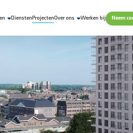
en
Diensten
Projecten
Over ons
Werken bij
Neem con
Wij zijn Aveco de Bondt
Veiligheid, Kwaliteit en Duurzaamheid
Geschiedenis
Nieuws & media
ling
Contact & locaties