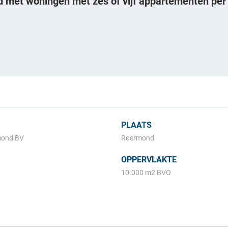
 met woningen met zes of vijf appartementen per bo
PLAATS
mond BV
Roermond
OPPERVLAKTE
10.000 m2 BVO