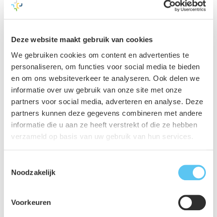
maatregelen om de risico’s voor de omgeving te
beheersen.
Monitoring tijdens uitvoering
Deze website maakt gebruik van cookies
Tijdens de uitvoering bewaken we risico’s actief
We gebruiken cookies om content en advertenties te
door monitoring en onderhouden korte lijnen met
personaliseren, om functies voor social media te bieden
Site Engineering en de Uitvoering.Hiervoor zetten
en om ons websiteverkeer te analyseren. Ook delen we
we een geavanceerd online platform in dat
informatie over uw gebruik van onze site met onze
meetresultaten op een eenvoudige en duidelijke
partners voor social media, adverteren en analyse. Deze
partners kunnen deze gegevens combineren met andere
wijze presenteert, metingen toetst aan
informatie die u aan ze heeft verstrekt of die ze hebben
grenswaarden, alarmmeldingen verstuurt bij
verzameld op basis van uw gebruik van hun services.
overschrijdingen en rapportages maakt voor het
projectteam.
Toestemmingsselectie
Monitoring op locatie
Noodzakelijk
Wanneer tijdens de werkzaamheden de
grenswaarden worden overschreden, zorgen wij
Voorkeuren
ervoor dat de oorzaak wordt gevonden. Op