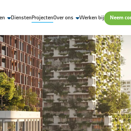
en
Diensten
Projecten
Over ons
Werken bij
Neem con
Wij zijn Aveco de Bondt
Veiligheid, Kwaliteit en Duurzaamheid
Geschiedenis
Nieuws & media
ling
Contact & locaties