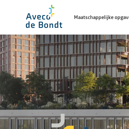
Maatschappelijke opgav
Biodiversiteit
Energietransitie
Watertransitie
Leefbaarheid in de stad
Landelijke gebiedsontwikke
Vernieuwingsopgave
Waterveiligheid
Woning- en utiliteitsbouw