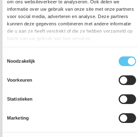
om ons websiteverkeer te analyseren. Ook delen we
Participatiebegeleiding
informatie over uw gebruik van onze site met onze partners
Gemeenten vragen tijdens een ruimtelijk traject aandacht
voor social media, adverteren en analyse. Deze partners
kunnen deze gegevens combineren met andere informatie
voor de dialoog met de omgeving. Afhankelijk van de
die u aan ze heeft verstrekt of die ze hebben verzameld op
aard en omvang van een plan bepalen wij samen met jou
basis van uw gebruik van hun services.
welke participatievorm het meest passend is. Wij
begeleiden dit traject van A tot Z en maken hierbij gebruik
Toestemmingsselectie
van kaart- en beeldmateriaal om de omgeving goed mee
Noodzakelijk
te nemen in het proces.
Voorkeuren
Statistieken
Marketing