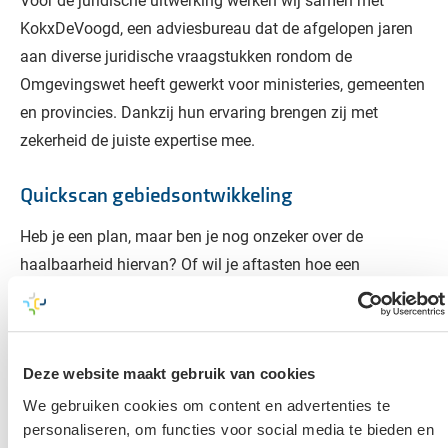
KokxDeVoogd, een adviesbureau dat de afgelopen jaren
aan diverse juridische vraagstukken rondom de
Omgevingswet heeft gewerkt voor ministeries, gemeenten
en provincies. Dankzij hun ervaring brengen zij met
zekerheid de juiste expertise mee.
Quickscan gebiedsontwikkeling
Heb je een plan, maar ben je nog onzeker over de
haalbaarheid hiervan? Of wil je aftasten hoe een
gemeente tegen een specifiek plan aankijkt en welke
milieuonderzoeken je mogelijk dient uit te voeren? Wij
kunnen een planologische
quickscan gebiedsontwikkeling
uitvoeren (met minimale inspanning en kosten). Zo krijg
Deze website maakt gebruik van cookies
je snel inzicht in de haalbaarheid van jouw initiatief.
We gebruiken cookies om content en advertenties te
personaliseren, om functies voor social media te bieden en