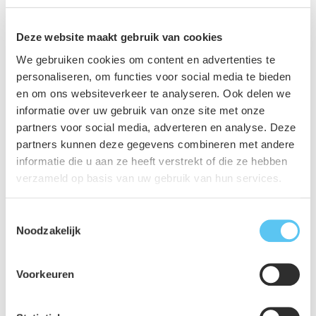
Handig instrument met oog op de
Deze website maakt gebruik van cookies
Omgevingswet
We gebruiken cookies om content en advertenties te
personaliseren, om functies voor social media te bieden
Landschap op de Kaart is niet alleen waardevol voor de
en om ons websiteverkeer te analyseren. Ook delen we
gemeente Ede zelf. De atlas biedt ook waardevolle
informatie over uw gebruik van onze site met onze
informatie aan bijvoorbeeld projectontwikkelaars of
partners voor social media, adverteren en analyse. Deze
inwoners die willen bouwen in het landelijk gebied. Met
partners kunnen deze gegevens combineren met andere
behulp van de atlas kunnen ze in hun plannen gericht
informatie die u aan ze heeft verstrekt of die ze hebben
rekening houden met de kwaliteit van het landschap en de
verzameld op basis van uw gebruik van hun services.
natuur. Dat vergroot de kans op een soepel
Toestemmingsselectie
vergunningstraject, zeker als straks met de Omgevingswet
Noodzakelijk
de switch gemaakt wordt naar een integrale benadering
van de leefomgeving.
Voorkeuren
Ook de basiskwaliteit van het landelijke