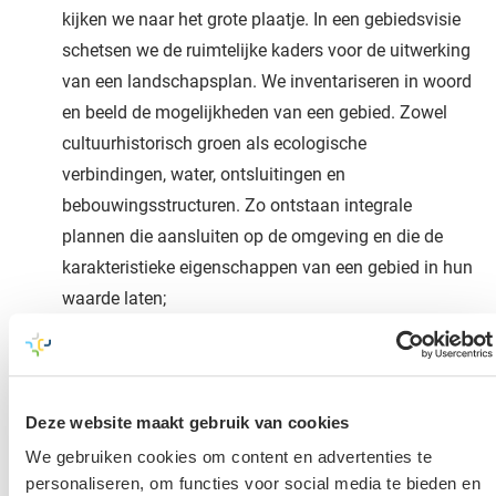
kijken we naar het grote plaatje. In een gebiedsvisie
schetsen we de ruimtelijke kaders voor de uitwerking
van een landschapsplan. We inventariseren in woord
en beeld de mogelijkheden van een gebied. Zowel
cultuurhistorisch groen als ecologische
verbindingen, water, ontsluitingen en
bebouwingsstructuren. Zo ontstaan integrale
plannen die aansluiten op de omgeving en die de
karakteristieke eigenschappen van een gebied in hun
waarde laten;
Landschappelijk inpassingsplan:
Ruimtelijke
ontwikkelingen buiten de bebouwde vragen om een
inrichting die past in de natuurlijke kenmerken van
Deze website maakt gebruik van cookies
het gebied. Met een landschappelijk inpassingsplan
We gebruiken cookies om content en advertenties te
zorgen we dat een ontwikkeling goed in het
personaliseren, om functies voor social media te bieden en
landschap past. Het doel? Kwaliteitsverbetering van