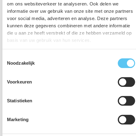
om ons websiteverkeer te analyseren. Ook delen we
het landschap. Samen met jou kijken we hoe een
informatie over uw gebruik van onze site met onze partners
perceel kan aansluiten bij bestaande
voor social media, adverteren en analyse. Deze partners
landschappelijke structuren en kenmerken.
kunnen deze gegevens combineren met andere informatie
die u aan ze heeft verstrekt of die ze hebben verzameld op
Natuurinclusief beplantingsplan:
We voorzien je van
basis van uw gebruik van hun services.
een beplantingsplan waarmee bijvoorbeeld
gewenste soorten zoals bijen of vlinders genoeg
Toestemmingsselectie
voedsel hebben of helpen je de bij de selectie van de
Noodzakelijk
juiste inheemse plantensoorten.
Zo creëren we in de
openbare ruimte een fijne en gezonde leefomgeving
Voorkeuren
voor planten, dieren én mensen.
Statistieken
Marketing