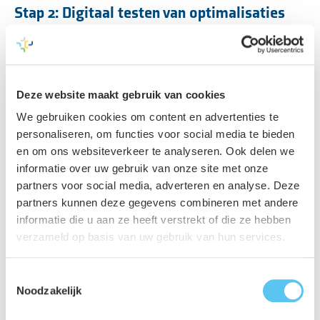
Stap 2: Digitaal testen van optimalisaties
De voorgestelde optimalisaties kunnen we testen met
behulp van een digital twin. Een digital twin is een digitaal
model, dat meebeweegt met de werkelijkheid en waarmee
Deze website maakt gebruik van cookies
we in korte tijd veel data analyseren en virtueel scenario’s
We gebruiken cookies om content en advertenties te
doorlopen. Zo maken we inzichtelijk welke keuzes het
personaliseren, om functies voor social media te bieden
beste resultaat opleveren voor de totale
en om ons websiteverkeer te analyseren. Ook delen we
oppervlaktewaterkwaliteit. Het voordeel van een digital
informatie over uw gebruik van onze site met onze
twin-aanpak? Waardevolle praktijkerving en kennis
partners voor social media, adverteren en analyse. Deze
worden vastgelegd voor later, de aansturing wordt
partners kunnen deze gegevens combineren met andere
informatie die u aan ze heeft verstrekt of die ze hebben
vereenvoudigd en de stroringen en emissies verminderd.
verzameld op basis van uw gebruik van hun services.
Ook wordt het werkelijke milieu-impact door overstort en
minder zuiveringsrendement beperkt.
Toestemmingsselectie
Noodzakelijk
Maak kennis via een interactieve