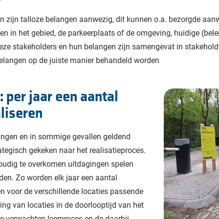
nen zijn talloze belangen aanwezig, dit kunnen o.a. bezorgde aanw
 in het gebied, de parkeerplaats of de omgeving, huidige (bele
eze stakeholders en hun belangen zijn samengevat in stakeholder
belangen op de juiste manier behandeld worden
 per jaar een aantal
liseren
ngen en in sommige gevallen geldend
ategisch gekeken naar het realisatieproces.
voudig te overkomen uitdagingen spelen
den. Zo worden elk jaar een aantal
n voor de verschillende locaties passende
ing van locaties in de doorlooptijd van het
te verwachten leerproces en de daarbij