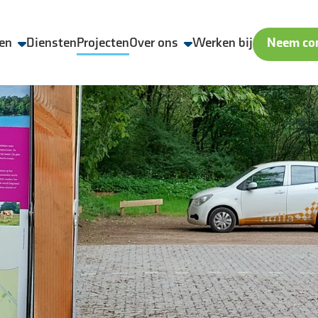
en
Diensten
Projecten
Over ons
Werken bij
Neem con
Wij zijn Aveco de Bondt
Veiligheid, Kwaliteit en Duurzaamheid
Geschiedenis
Nieuws & media
ling
Contact & locaties