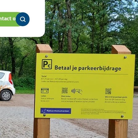
tact op