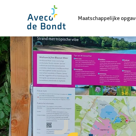
Maatschappelijke opgav
Biodiversiteit
Energietransitie
Watertransitie
Leefbaarheid in de stad
Landelijke gebiedsontwikke
Vernieuwingsopgave
Waterveiligheid
Woning- en utiliteitsbouw