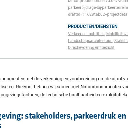
bondt.production.servd.dev/admin
parkeerbijdrage-bij-parkeerterr
draftId=1162#tab02--projectdeta
PRODUCTEN/DIENSTEN
Verkeer en mobiliteit
Mobiliteitsv
Landschapsarchitectuur
Stakeho
Directievoering en toezicht
onumenten met de verkenning en voorbereiding om de uitrol va
ealiseren. Hiervoor hebben wij samen met Natuurmonumenten voor
omgevingsfactoren, de technische haalbaarheid en exploitatieka
eving: stakeholders, parkeerdruk en
s