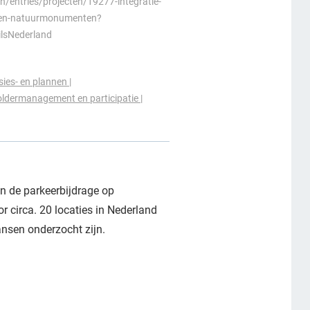
/entries/projecten/19277-integratie-
einen-natuurmonumenten?
ilsNederland
isies- en plannen
ldermanagement en participatie
n de parkeerbijdrage op
 circa. 20 locaties in Nederland
nsen onderzocht zijn.